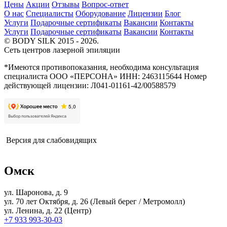
Цены
Акции
Отзывы
Вопрос-ответ
О нас
Специалисты
Оборудование
Лицензии
Блог
Услуги
Подарочные сертификаты
Вакансии
Контакты
Услуги
Подарочные сертификаты
Вакансии
Контакты
© BODY SILK 2015 - 2026.
Сеть центров лазерной эпиляции
*Имеются противопоказания, необходима консультация
специалиста
ООО «ПЕРСОНА»
ИНН: 2463115644
Номер
действующей лицензии: Л041-01161-42/00588579
Версия для слабовидящих
Омск
ул. Шаронова, д. 9
ул. 70 лет Октября, д. 26 (Левый берег / Метромолл)
ул. Ленина, д. 22 (Центр)
+7 933 993-30-03