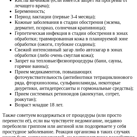
Кисты яичников (если имеется запрет на прогревы от
лечащего врача);
Беременность;
Период лактации (первые 3-4 месяца);
Кожные заболевания в стадии обострения (экзема,
дерматит, псориаз, солнечная крапивница);
Герпетическая инфекция в стадии обострения в зонах
обработки; травмированная кожа в планируемой зоне
обработки (ожоги, глубокие ссадины);
Свежий интенсивный загар либо автозагар в зонах
обработки (либо очень смуглая кожа);
Запрет на тепловые/физиопроцедуры (бани, сауны,
горячие ванны);
Прием медикаментов, повышающих
фоточувствительность (антибиотики тетрациклинового
ряда, фторхинолоны, сульфаниламиды, некоторые
диуретики, антидепрессанты и гормональные средства);
Прием системных ретиноидов (акнекутан, сотрет,
роакутан);
Возраст младше 18 лет.
Также советуем воздержаться от процедуры (или просто
перенести её), если вы чувствуете недомогание, недавно
переболели гриппом или ангиной или подозреваете у себя
простудное заболевание. Реакция организма в таких случаях