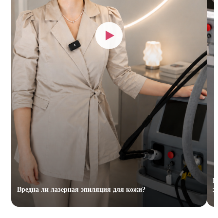
К
Вредна ли лазерная эпиляция для кожи?
э