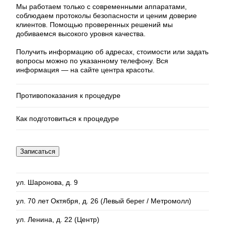
Мы работаем только с современными аппаратами,
соблюдаем протоколы безопасности и ценим доверие
клиентов. Помощью проверенных решений мы
добиваемся высокого уровня качества.
Получить информацию об адресах, стоимости или задать
вопросы можно по указанному телефону. Вся
информация — на сайте центра красоты.
Противопоказания к процедуре
Как подготовиться к процедуре
Эпилепсия;
Сахарный диабет в стадии декомпенсации;
Онкологические заболевания;
Длина волос должна быть до 1 мм;
Записаться
Тяжелые системные и аутоиммунные
За 2-3 недели до процедуры следует отказаться
заболевания;
от любого загара и исключить методы удаления
волос, кроме бритвы или крема для депиляции.
Миома матки в фазе активного роста;
ул. Шаронова, д. 9
Кисты яичников (если имеется запрет на
прогревы от лечащего врача);
ул. 70 лет Октября, д. 26 (Левый берег / Метромолл)
Беременность;
Период лактации (первые 3-4 месяца);
ул. Ленина, д. 22 (Центр)