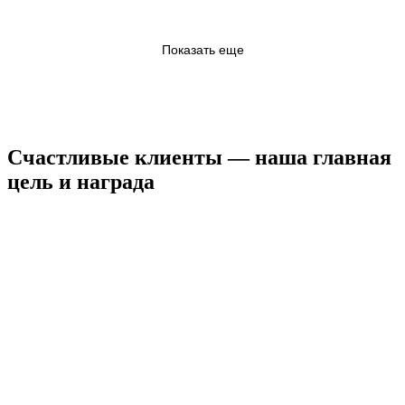
Показать еще
Счастливые клиенты — наша главная
цель и награда
КРИСТИНА
Я являюсь клиентом BODY SILK уже
целых 3 года...