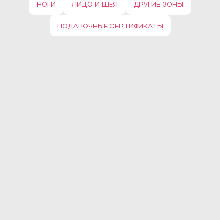
НОГИ
ЛИЦО И ШЕЯ
ДРУГИЕ ЗОНЫ
ПОДАРОЧНЫЕ СЕРТИФИКАТЫ
ПАКЕТ №1
1 640 ₽
Диодный лазер
Записаться
ПАКЕТ №2