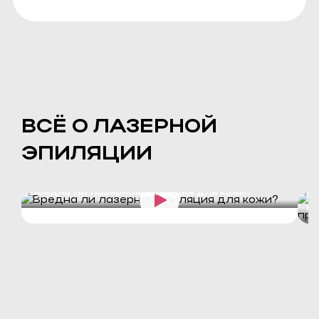
ВСЁ О ЛАЗЕРНОЙ
ЭПИЛЯЦИИ
Вредна ли лазерная эпиляция для кожи?
Ко
пр