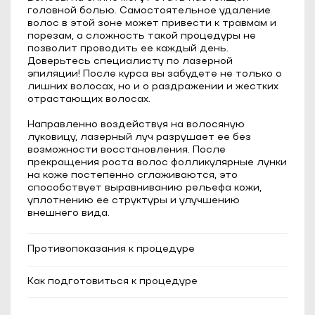
головной болью. Самостоятельное удаление
волос в этой зоне может привести к травмам и
порезам, а сложность такой процедуры не
позволит проводить ее каждый день.
Доверьтесь специалисту по лазерной
эпиляции! После курса вы забудете не только о
лишних волосах, но и о раздражении и жестких
отрастающих волосах.
Направленно воздействуя на волосяную
луковицу, лазерный луч разрушает ее без
возможности восстановления. После
прекращения роста волос фолликулярные лунки
на коже постепенно сглаживаются, это
способствует выравниванию рельефа кожи,
уплотнению ее структуры и улучшению
внешнего вида.
Противопоказания к процедуре
Эпилепсия;
Как подготовиться к процедуре
Сахарный диабет в стадии
декомпенсации;
Длина волос должна быть до 1 мм;