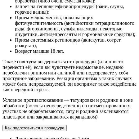
обработки (либо очень смуглая кожа);
Запрет на тепловые/физиопроцедуры (бани, сауны,
горячие ванны);
Прием медикаментов, повышающих
фоточувствительность (антибиотики тетрациклинового
ряда, фторхинолоны, сульфаниламиды, некоторые
диуретики, антидепрессанты и гормональные средства);
Прием системных ретиноидов (акнекутан, сотрет,
роакутан);
Возраст младше 18 лет.
Также советуем воздержаться от процедуры (или просто
перенести её), если вы чувствуете недомогание, недавно
переболели гриппом или ангиной или подозреваете у себя
простудное заболевание. Реакция организма в таких случаях
может быть непредсказуемой, он воспримет такое воздействие
как очередной стресс.
Условное противопоказание — татуировки и родинки в зоне
обработки (волосы непосредственно на пигментированных
участках не обрабатываются, тату и родинки заклеиваются
пластырем или закрашиваются карандашом).
Как подготовиться к процедуре
Длина волос должна быть до 1 мм;