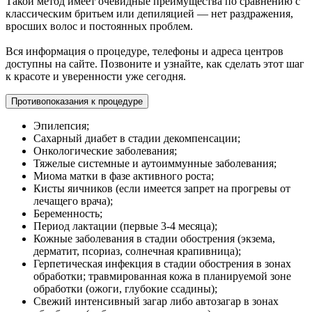
Такой метод имеет очевидные преимущества по сравнению с
классическим бритьем или депиляцией — нет раздражения,
вросших волос и постоянных проблем.
Вся информация о процедуре, телефоны и адреса центров
доступны на сайте. Позвоните и узнайте, как сделать этот шаг
к красоте и уверенности уже сегодня.
Противопоказания к процедуре
Эпилепсия;
Сахарный диабет в стадии декомпенсации;
Онкологические заболевания;
Тяжелые системные и аутоиммунные заболевания;
Миома матки в фазе активного роста;
Кисты яичников (если имеется запрет на прогревы от
лечащего врача);
Беременность;
Период лактации (первые 3-4 месяца);
Кожные заболевания в стадии обострения (экзема,
дерматит, псориаз, солнечная крапивница);
Герпетическая инфекция в стадии обострения в зонах
обработки; травмированная кожа в планируемой зоне
обработки (ожоги, глубокие ссадины);
Свежий интенсивный загар либо автозагар в зонах