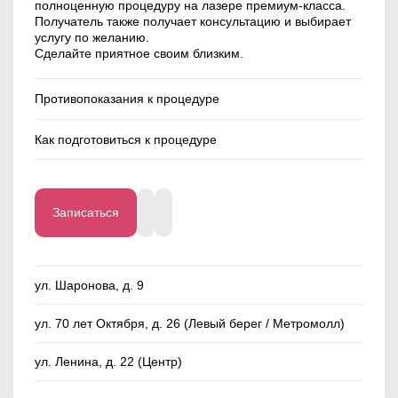
полноценную процедуру на лазере премиум-класса.
Получатель также получает консультацию и выбирает
услугу по желанию.
Сделайте приятное своим близким.
Противопоказания к процедуре
Эпилепсия;
Как подготовиться к процедуре
Сахарный диабет в стадии декомпенсации;
Онкологические заболевания;
Длина волос должна быть до 1 мм;
Тяжелые системные и аутоиммунные
За 2-3 недели до процедуры следует отказаться
заболевания;
от любого загара и исключить методы удаления
Миома матки в фазе активного роста;
волос, кроме бритвы или крема для депиляции.
Кисты яичников (если имеется запрет на
Записаться
прогревы от лечащего врача);
Беременность;
ул. Шаронова, д. 9
Период лактации (первые 3-4 месяца);
Кожные заболевания в стадии обострения
ул. 70 лет Октября, д. 26 (Левый берег / Метромолл)
(экзема, дерматит, псориаз, солнечная
крапивница);
ул. Ленина, д. 22 (Центр)
Герпетическая инфекция в стадии обострения в
зонах обработки; травмированная кожа в