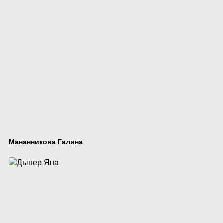
Мананникова Галина