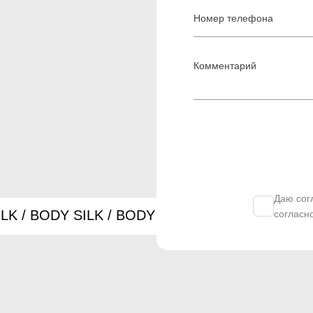
Даю сог
согласн