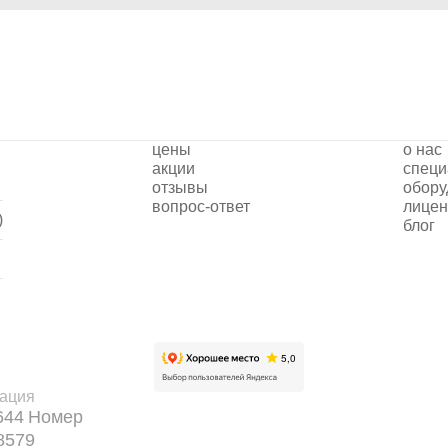
цены
о нас
акции
специ
отзывы
обору
вопрос-ответ
лицен
)
блог
тация
644
Номер
8579